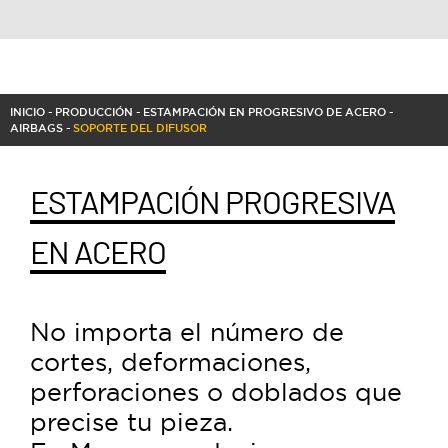
Previous
Next
INICIO
-
PRODUCCIÓN
-
ESTAMPACIÓN EN PROGRESIVO DE ACERO
-
AIRBAGS
-
SOPORTE DEL DIFUSOR
ESTAMPACIÓN PROGRESIVA
EN ACERO
No importa el número de
cortes, deformaciones,
perforaciones o doblados que
precise tu pieza.