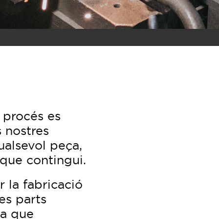
 procés es
s nostres
ualsevol peça,
que contingui.
 la fabricació
es parts
ia que